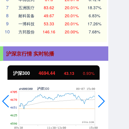
7
五洲医疗
83.62
20.01%
18.37%
8
耐科装备
49.67
20.01%
6.83%
9
一博科技
53.33
20.01%
17.26%
10
方邦股份
146.16
20.00%
7.68%
沪深京行情 实时轮播
北证50
1134.24
创
11.37
1.01%