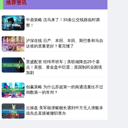
推荐资讯
中鼎策略 沈马来了！33条公交线路临时调
整！
泸深在线 日产、本田、丰田、斯巴鲁和马自
达谁的质量更好？看完懂了
景盛配资 经纬早班车｜美联储降息25个基
点！美股、黄金盘中巨震；英国制药业困境
加剧
创赢策略 为什么苏超第一的南通流量比不过
倒数第一的常州？
云操盘 美军核潜艇舰长遇到中方无人潜艇未
战先怂直接被撤职查办