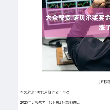
深证成指
14311.01
.68
1.02%
200.89
1
（原标题
本文来源：时代周报 作者：马欢
2025年诺贝尔奖于10月6日起陆续揭晓。