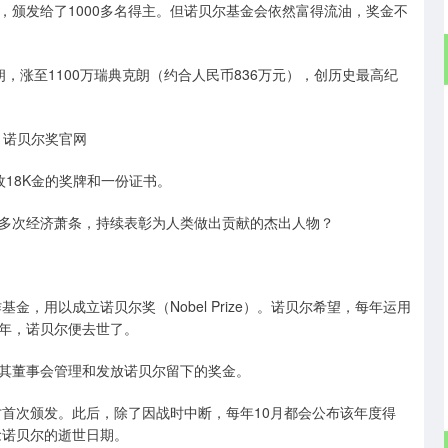
程，颁发给了1000多名得主。但诺贝尔基金会依然富得流油，奖金不
朗，涨至1100万瑞典克朗（约合人民币836万元），创历史最高纪
：诺贝尔奖官网
18K金的奖牌和一份证书。
多次经济萧条，持续表彰为人类做出贡献的杰出人物？
金，用以成立诺贝尔奖（Nobel Prize）。诺贝尔希望，每年运用
年，诺贝尔便去世了。
并由其董事会管理和发放诺贝尔留下的奖金。
才首次颁发。此后，除了因战时中断，每年10月都会公布该年度得
念诺贝尔的逝世日期。