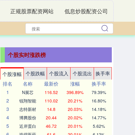
正规股票配资网站
低息炒股配资公司
个股实时涨跌榜
个股跌幅
个股流入
个股流出
换手率
个股涨幅
排名
名称
最新价
涨幅
换手率
1
N展芯
116.52
396.89%
79.39%
2
锐翔智能
110.02
20.21%
16.80%
3
志特新材
14.8
20.03%
14.18%
4
博腾股份
20.44
20.02%
14.77%
5
近岸蛋白
46.72
20.01%
5.62%
6
毕得医药
61.6
20.01%
6.12%