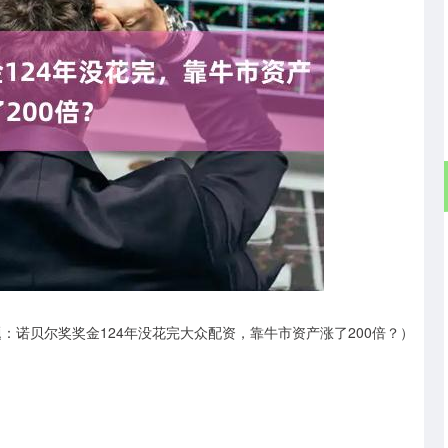
沪深300
4694.44
.42%
43.13
0.93%
：诺贝尔奖奖金124年没花完大众配资，靠牛市资产涨了200倍？）