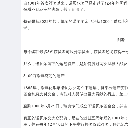
自1901年首次颁奖以来，诺贝尔奖已经走过了124年的历
仅看不到花完的迹象，甚至还涨了。
特别是从2023年起，单项的诺奖奖金已经从1000万瑞典克
录。
图源
每个奖项最多3名获奖者可以分享奖金，获奖者还将获得一枚
那么，诺贝尔留下的这笔资产，是如何度过两次世界大战及
3100万瑞典克朗的遗产
1895年，瑞典化学家诺贝尔决定立下遗嘱，将部分遗产变作基
基金利息支付奖金，表彰对人类做出巨大贡献的得主。第二
直到1900年6月29日，瑞典专门成立了诺贝尔基金会，
真正的诺贝尔奖大众配资，是在他逝世五周年后的1901年
主，并在每年12月10日的下午举行授奖仪式颁奖，藉此纪