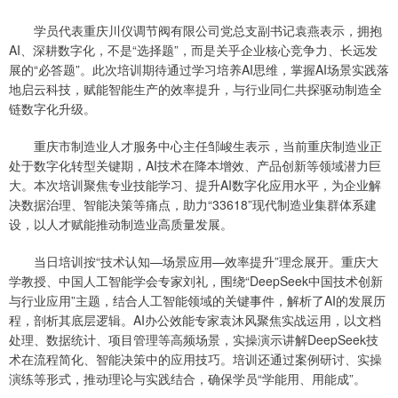
学员代表重庆川仪调节阀有限公司党总支副书记袁燕表示，拥抱
AI、深耕数字化，不是“选择题”，而是关乎企业核心竞争力、长远发
展的“必答题”。此次培训期待通过学习培养AI思维，掌握AI场景实践落
地启云科技，赋能智能生产的效率提升，与行业同仁共探驱动制造全
链数字化升级。
重庆市制造业人才服务中心主任邹峻生表示，当前重庆制造业正
处于数字化转型关键期，AI技术在降本增效、产品创新等领域潜力巨
大。本次培训聚焦专业技能学习、提升AI数字化应用水平，为企业解
决数据治理、智能决策等痛点，助力“33618”现代制造业集群体系建
设，以人才赋能推动制造业高质量发展。
当日培训按“技术认知—场景应用—效率提升”理念展开。重庆大
学教授、中国人工智能学会专家刘礼，围绕“DeepSeek中国技术创新
与行业应用”主题，结合人工智能领域的关键事件，解析了AI的发展历
程，剖析其底层逻辑。AI办公效能专家袁沐风聚焦实战运用，以文档
处理、数据统计、项目管理等高频场景，实操演示讲解DeepSeek技
术在流程简化、智能决策中的应用技巧。培训还通过案例研讨、实操
演练等形式，推动理论与实践结合，确保学员“学能用、用能成”。