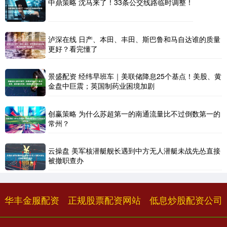
中鼎策略 沈马来了！33条公交线路临时调整！
泸深在线 日产、本田、丰田、斯巴鲁和马自达谁的质量
更好？看完懂了
景盛配资 经纬早班车｜美联储降息25个基点！美股、黄
金盘中巨震；英国制药业困境加剧
创赢策略 为什么苏超第一的南通流量比不过倒数第一的
常州？
云操盘 美军核潜艇舰长遇到中方无人潜艇未战先怂直接
被撤职查办
华丰金服配资
正规股票配资网站
低息炒股配资公司