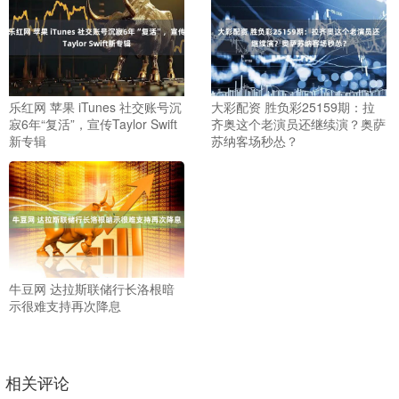
乐红网 苹果 iTunes 社交账号沉
大彩配资 胜负彩25159期：拉
寂6年“复活”，宣传Taylor Swift
齐奥这个老演员还继续演？奥萨
新专辑
苏纳客场秒怂？
牛豆网 达拉斯联储行长洛根暗
示很难支持再次降息
相关评论