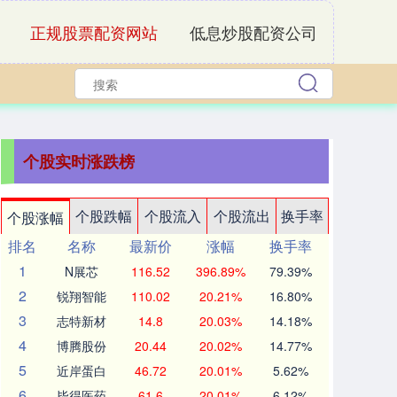
正规股票配资网站
低息炒股配资公司
个股实时涨跌榜
个股跌幅
个股流入
个股流出
换手率
个股涨幅
排名
名称
最新价
涨幅
换手率
1
N展芯
116.52
396.89%
79.39%
2
锐翔智能
110.02
20.21%
16.80%
3
志特新材
14.8
20.03%
14.18%
4
博腾股份
20.44
20.02%
14.77%
5
近岸蛋白
46.72
20.01%
5.62%
6
毕得医药
61.6
20.01%
6.12%