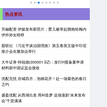
热点资讯
升融配资 伊媒发布新照片：婴儿被举起拥抱哈梅内
伊外孙女棺椁
股联社 《习近平谈治国理政》第五卷英文版中印尼
推介会在雅加达举行
大牛证券 特锐德(300001.SZ)：发行H股备案申请
材料获中国证监会接收
优配无忧 亦城四月，泡桐花开！赴一场紫色的春日
之约
盛盈优配 从西湖出发 用AI造梦 这场漫剧“未来发布
会”干货满满