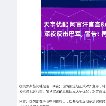
深证成指
14311.01
.68
1.02%
200.89
1
据俄罗斯新闻社报道，阿富汗国防部近期正式对外宣布，针
屡次侵犯其领空、发动空袭的直接回应天宇优配，双方边境
阿富汗国防部在声明中明确指出，巴基斯坦近期多次实施跨