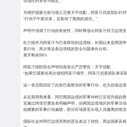
境地区的安全与稳定。
为维护国家主权与领土完整天宇优配，阿富汗武装部队针对
“行动于午夜结束，且取得了预期的成功。”
声明中强调了行动的有效性，同时释放出阿富汗捍卫边境安
杜兰线作为阿富汗与巴基斯坦的边境线，长期以来是两国争
复行动，再次将这条边境线的安全问题推向台前。
展开剩余56%
阿富汗国防部在声明结尾发出严厉警告：天宇优配
“如果巴基斯坦再次侵犯阿富汗领空，阿富汗武装部队将采取
这一表态既回应了此前巴基斯坦的军事行动，也为后续边境
从近期局势来看，阿巴两国边境的军事对峙已呈现升级趋势
实施过跨境空袭发表明确声明，但两国边境地区的军事活动
临频繁的军事行动威胁，部分区域甚至出现人员撤离的情况
国际社会对阿巴边境局势的恶化表达了担忧。周边国家及相