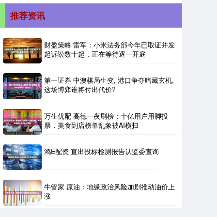
推荐资讯
财盈策略 雷军：小米法务部今年已取证并发
起诉讼数十起，正在等待逐一开庭
第一证券 中澳棋局生变, 港口争夺暗藏玄机,
这场博弈谁将付出代价?
万生优配 高德一夜刷榜：十亿用户用脚投
票，美食到店榜单乱象被AI横扫
鸿E配资 直出投标检测报告认监委查询
牛管家 原油：地缘政治风险加剧推动油价上
涨