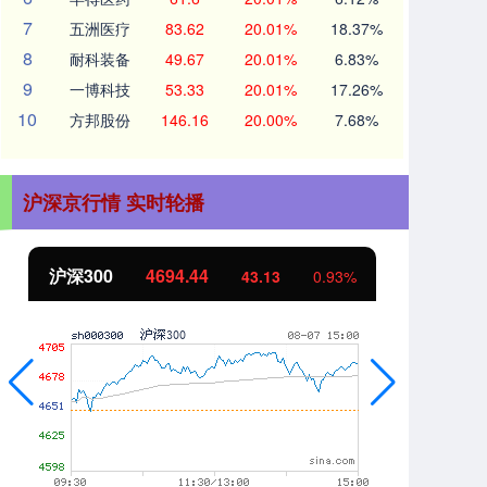
7
五洲医疗
83.62
20.01%
18.37%
8
耐科装备
49.67
20.01%
6.83%
9
一博科技
53.33
20.01%
17.26%
10
方邦股份
146.16
20.00%
7.68%
沪深京行情 实时轮播
北证50
1134.24
创
11.37
1.01%