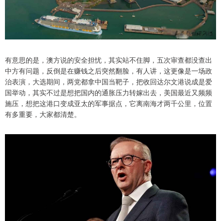
有意思的是，澳方说的安全担忧，其实站不住脚，五次审查都没查出
中方有问题，反倒是在赚钱之后突然翻脸，有人讲，这更像是一场政
治表演，大选期间，两党都拿中国当靶子，把收回达尔文港说成是爱
国举动，其实不过是想把国内的通胀压力转嫁出去，美国最近又频频
施压，想把这港口变成亚太的军事据点，它离南海才两千公里，位置
有多重要，大家都清楚。