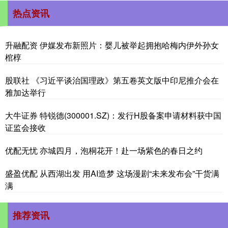
热点资讯
升融配资 伊媒发布新照片：婴儿被举起拥抱哈梅内伊外孙女
棺椁
股联社 《习近平谈治国理政》第五卷英文版中印尼推介会在
雅加达举行
大牛证券 特锐德(300001.SZ)：发行H股备案申请材料获中国
证监会接收
优配无忧 亦城四月，泡桐花开！赴一场紫色的春日之约
盛盈优配 从西湖出发 用AI造梦 这场漫剧“未来发布会”干货满
满
推荐资讯