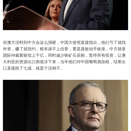
但澳方没料到中方会这么强硬，中国大使馆直接指出，他们亏了就找
外资，赚了就毁约，根本谈不上信誉，要是真敢动手收港，中方就拿
国际仲裁要赔偿上千亿，同时减少铁矿石采购，暂停所有投资，让澳
大利亚的资源出口彻底冷下来，当年他们对中国葡萄酒加税，结果出
口直接跌了七成，就是个活例子。