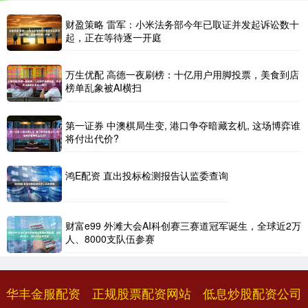
财盈策略 雷军：小米法务部今年已取证并发起诉讼数十
起，正在等待逐一开庭
万生优配 高德一夜刷榜：十亿用户用脚投票，美食到店
榜单乱象被AI横扫
第一证券 中澳棋局生变, 港口争夺暗藏玄机, 这场博弈谁
将付出代价?
鸿E配资 直出投标检测报告认监委查询
财富e99 外滩大会AI科创赛三赛道冠军诞生，全球近2万
人、8000支队伍参赛
华丰金服配资
正规股票配资网站
低息炒股配资公司