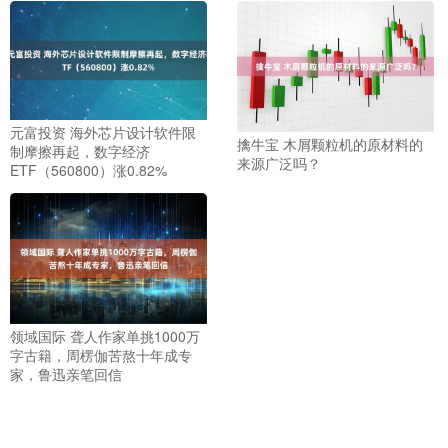
元富投资 海外芯片设计软件限
擒牛宝 木屑颗粒机的原材料的
制摩擦再起，数字经济
来源广泛吗？
ETF（560800）涨0.82%
领域国际 聋人作家单挑1000万
字古籍，周楞伽苦熬十年成专
家，鲁迅亲笔回信