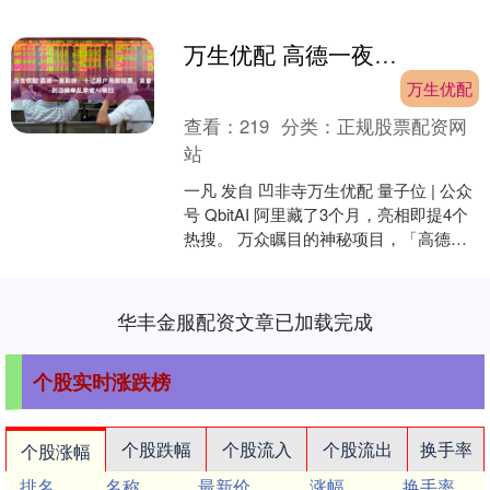
万生优配 高德一夜刷榜：十亿用户用脚投票，美食到店榜单乱象被AI横扫
万生优配
查看：
219
分类：
正规股票配资网
站
一凡 发自 凹非寺万生优配 量子位 | 公众
号 QbitAI 阿里藏了3个月，亮相即提4个
热搜。 万众瞩目的神秘项目，「高德扫
街榜」终于揭开了庐山真面目…… 热....
华丰金服配资文章已加载完成
个股实时涨跌榜
个股跌幅
个股流入
个股流出
换手率
个股涨幅
排名
名称
最新价
涨幅
换手率