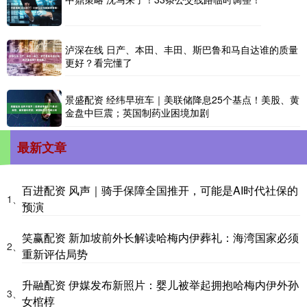
泸深在线 日产、本田、丰田、斯巴鲁和马自达谁的质量
更好？看完懂了
景盛配资 经纬早班车｜美联储降息25个基点！美股、黄
金盘中巨震；英国制药业困境加剧
最新文章
百进配资 风声｜骑手保障全国推开，可能是AI时代社保的
1、
预演
笑赢配资 新加坡前外长解读哈梅内伊葬礼：海湾国家必须
2、
重新评估局势
升融配资 伊媒发布新照片：婴儿被举起拥抱哈梅内伊外孙
3、
女棺椁