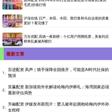
毛芪)价格行情
泸深在线 日产、本田、丰田、斯巴鲁和马自达谁的质量
更好？看完懂了
万生优配 高德一夜刷榜：十亿用户用脚投票，美食到店
榜单乱象被AI横扫
最新文章
百进配资 风声｜骑手保障全国推开，可能是AI时代社保的
1、
预演
笑赢配资 新加坡前外长解读哈梅内伊葬礼：海湾国家必须
2、
重新评估局势
升融配资 伊媒发布新照片：婴儿被举起拥抱哈梅内伊外孙
3、
女棺椁