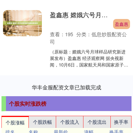
盈鑫惠 嫦娥六号月球样品研究新进展发布
盈鑫惠
查看：
195
分类：
低息炒股配资公
司
（原标题：嫦娥六号月球样品研究新进
展发布）盈鑫惠 经济观察网 据央视新
闻，10月6日，国家航天局和国家原子能
机构联合发布嫦娥六号月球背面样品研
究最新成果。中国科....
华丰金服配资文章已加载完成
个股实时涨跌榜
个股跌幅
个股流入
个股流出
换手率
个股涨幅
排名
名称
最新价
涨幅
换手率